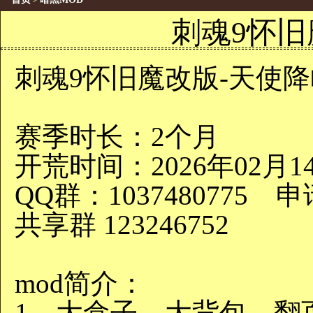
>
刺魂9怀旧
刺魂9怀旧魔改版-天使降
赛季时长：2个月
开荒时间：2026年02月14
QQ群：1037480775 
共享群 123246752
mod简介：
1、大盒子，大背包，翻